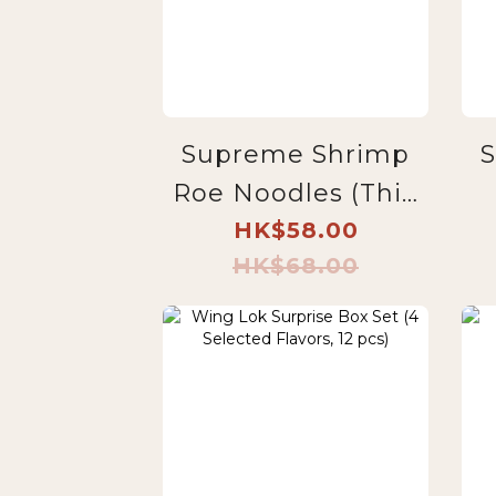
Supreme Shrimp
Roe Noodles (Thin
Noodles Box Set)
HK$58.00
HK$68.00
5-Pack
B