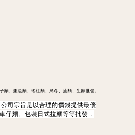
名蝦子麵、鮑魚麵、瑤柱麵、烏冬、油麵、生麵批發。
。公司宗旨是以合理的價錢提供最優
車仔麵、包裝日式拉麵等等批發，