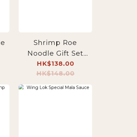
ce
Shrimp Roe
Noodle Gift Set
t
(Family Pack)
HK$138.00
HK$148.00