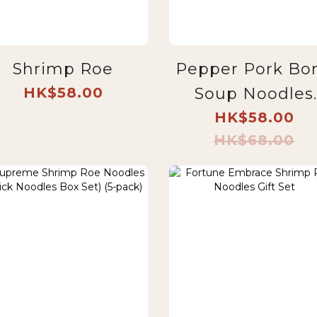
Shrimp Roe
Pepper Pork Bo
HK$58.00
Soup Noodles
(Middle Noodle
HK$58.00
HK$68.00
Box Set of 5
packs)