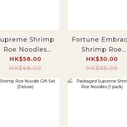
Supreme Shrimp
Fortune Embra
Roe Noodles
Shrimp Roe
(Thick Noodles
HK$58.00
Noodles Gift Se
HK$30.00
HK$68.00
HK$38.00
ox Set) (5-pack)