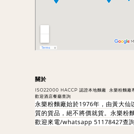
關於
ISO22000 HACCP 認證本地麵廠 永
歡迎酒店餐廳查詢
永樂粉麵廠始於1976年，由黃大
質的貨品，絕不將價就貨。永樂粉
歡迎來電
/whatsapp 51178427
查