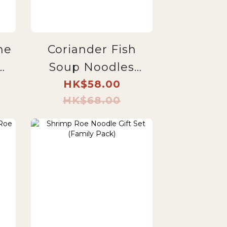
ne
Coriander Fish
Soup Noodles
s
(Middle Noodles
HK$58.00
HK$68.00
Box Set)