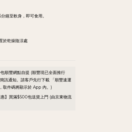
6分鐘至軟身，即可食用。
置於乾燥陰涼處
0包順豐網點自提 (順豐現已全面推行
送簡訊通知。請客戶先行下載 「順豐速運
取件碼將顯示於 App 內。)
優惠】買滿$500包送貨上門 (由京東物流