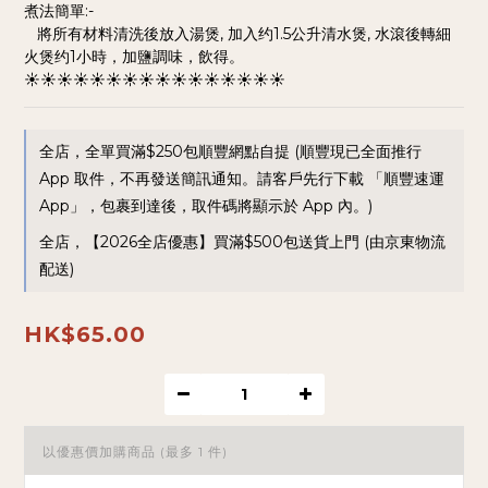
煮法簡單:-
   將所有材料清洗後放入湯煲, 加入约1.5公升清水煲, 水滾後轉細
火煲约1小時，加鹽調味，飲得。
☀️☀️☀️☀️☀️☀️☀️☀️☀️☀️☀️☀️☀️☀️☀️☀️
全店，全單買滿$250包順豐網點自提 (順豐現已全面推行
App 取件，不再發送簡訊通知。請客戶先行下載 「順豐速運
App」，包裹到達後，取件碼將顯示於 App 內。)
全店，【2026全店優惠】買滿$500包送貨上門 (由京東物流
配送)
HK$65.00
以優惠價加購商品
(最多 1 件)