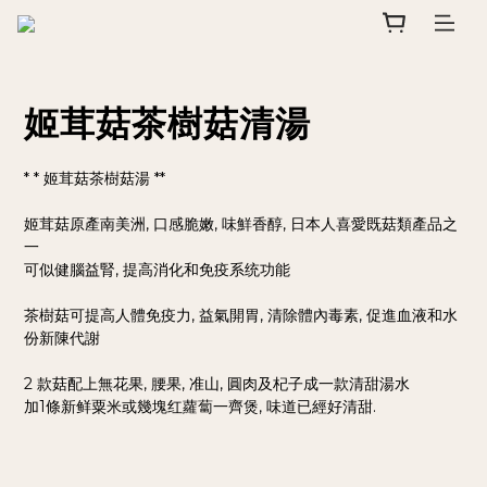
姬茸菇茶樹菇清湯
* * 姬茸菇茶樹菇湯 **
姬茸菇原產南美洲, 口感脆嫩, 味鮮香醇, 日本人喜愛既菇類產品之
一
可似健腦益腎, 提高消化和免疫系统功能
茶樹菇可提高人體免疫力, 益氣開胃, 清除體內毒素, 促進血液和水
份新陳代謝
2 款菇配上無花果, 腰果, 准山, 圓肉及杞子成一款清甜湯水
加1條新鲜粟米或幾塊红蘿蔔一齊煲, 味道已經好清甜.  