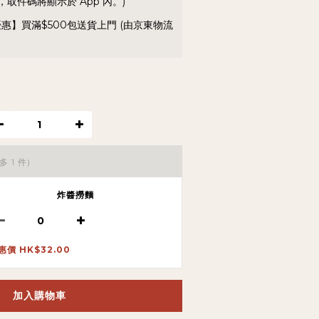
取件碼將顯示於 App 內。)
優惠】買滿$500包送貨上門 (由京東物流
多 1 件)
炸醬撈麵
惠價 HK$32.00
加入購物車