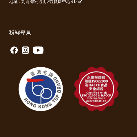
地址 : 九龍灣宏通街2號寶康中心912室
粉絲專頁