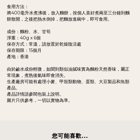
食用方法：
將400毫升水煮沸後，放入麵餅，按個人喜好煮兩至三分鐘到麵
餅散開，之後把熱水倒掉，把麵放進碗中，即可食用。
成份：麵粉、水、甘筍
淨重：40g x 6個
保存方式：常溫，請放置於乾燥陰涼處
保存期限：15個月
產地：香港
由於鹼水成份輕微，如聞到類似油膩味實為麵粉天然香味，屬正
常現象，煮熟後氣味即會消失。
生產廠房可能有處理小麥、甲殼類動物、蛋類、大豆製品和魚類
產品。
產品詳情請參閱包裝上說明。
圖片只供參考，一切以實物為準。
您可能喜歡...