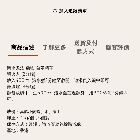
加入追蹤清單
送貨及付
商品描述
了解更多
顧客評價
款方式
簡單煮法 (麵餅自帶精華)
明火煮 (2分鐘) :
放入400mL滾水煮2分鐘至散開，連湯倒入碗中即可。
微波爐 (3分鐘) :
麵餅放碗中，注400mL滾水至蓋過麵身，用800W叮3分鐘即
可。
成份：
高筋小麥粉、水、淮山
淨重：45g/個，5個裝
保存方式：常溫，請放置於乾燥陰涼處
產地：香港