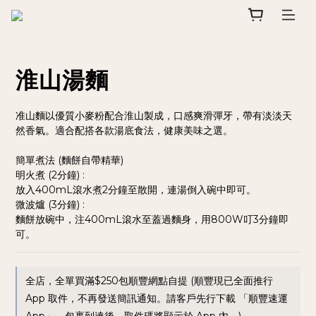
淮山湯麵
准山麵以優質小麥粉配合淮山製成，口感爽滑彈牙，帶有淡淡天
然香氣。適合配搭各款湯底食法，健康美味之選。
簡單煮法 (麵餅自帶精華)
明火煮 (2分鐘) :
放入400mL滾水煮2分鐘至散開，連湯倒入碗中即可。
微波爐 (3分鐘) :
麵餅放碗中，注400mL滾水至蓋過麵身，用800W叮3分鐘即
可。
全店，全單買滿$250包順豐網點自提 (順豐現已全面推行
App 取件，不再發送簡訊通知。請客戶先行下載 「順豐速運