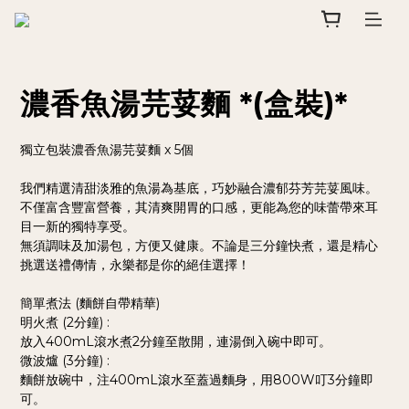
濃香魚湯芫荽麵 *(盒裝)*
獨立包裝濃香魚湯芫荽麵 x 5個
我們精選清甜淡雅的魚湯為基底，巧妙融合濃郁芬芳芫荽風味。
不僅富含豐富營養，其清爽開胃的口感，更能為您的味蕾帶來耳
目一新的獨特享受。
無須調味及加湯包，方便又健康。不論是三分鐘快煮，還是精心
挑選送禮傳情，永樂都是你的絕佳選擇！
簡單煮法 (麵餅自帶精華)
明火煮 (2分鐘) :
放入400mL滾水煮2分鐘至散開，連湯倒入碗中即可。
微波爐 (3分鐘) :
麵餅放碗中，注400mL滾水至蓋過麵身，用800W叮3分鐘即
可。