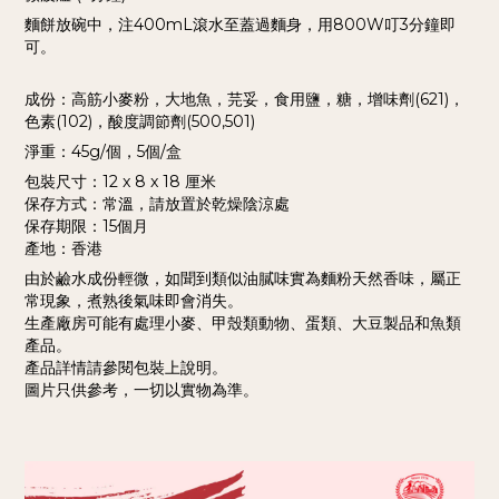
麵餅放碗中，注400mL滾水至蓋過麵身，用800W叮3分鐘即
可。
成份：高筋小麥粉，大地魚，芫妥，食用鹽，糖，增味劑(621)，
色素(102)，酸度調節劑(500,501)
淨重：45g/個，5個/盒
包裝尺寸：12 x 8 x 18 厘米
保存方式：常溫，請放置於乾燥陰涼處
保存期限：15個月
產地：香港
由於鹼水成份輕微，如聞到類似油膩味實為麵粉天然香味，屬正
常現象，煮熟後氣味即會消失。
生產廠房可能有處理小麥、甲殼類動物、蛋類、大豆製品和魚類
產品。
產品詳情請參閱包裝上說明。
圖片只供參考，一切以實物為準。