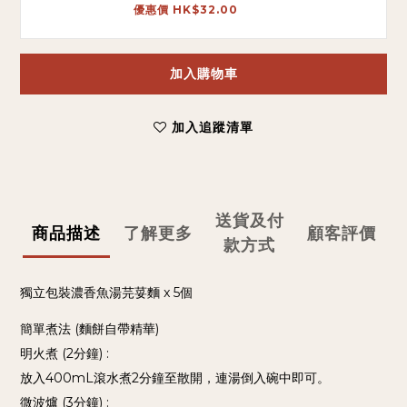
優惠價 HK$32.00
加入購物車
加入追蹤清單
送貨及付
商品描述
了解更多
顧客評價
款方式
獨立包裝濃香魚湯芫荽麵 x 5個
簡單煮法 (麵餅自帶精華)
明火煮 (2分鐘) :
放入400mL滾水煮2分鐘至散開，連湯倒入碗中即可。
微波爐 (3分鐘) :