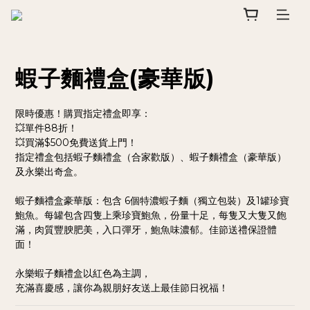
蝦子麵禮盒(豪華版)
限時優惠！購買指定禮盒即享：
💥單件88折！
💥買滿$500免費送貨上門！
指定禮盒包括蝦子麵禮盒（合家歡版）、蝦子麵禮盒（豪華版）
及永樂出奇盒。
蝦子麵禮盒豪華版：包含 6個特濃蝦子麵（獨立包裝）及1罐珍寶
鮑魚。每罐包含四隻上乘珍寶鮑魚，份量十足，每隻又大隻又飽
滿，肉質豐腴肥美，入口彈牙，鮑魚味濃郁。佳節送禮保證體
面！
永樂蝦子麵禮盒以紅色為主調，
充滿喜慶感，讓你為親朋好友送上最佳節日祝福！