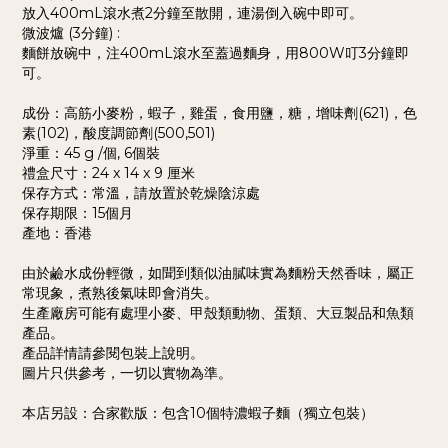
放入400mL滾水煮2分鐘至散開，連湯倒入碗中即可。
微波爐 (3分鐘) :
麵餅放碗中，注400mL滾水至蓋過麵身，用800W叮3分鐘即
可。
成份：高筋小麥粉，蝦子，雞蛋，食用鹽，糖，增味劑(621)，色
素(102)，酸度調節劑(500,501)
淨重：45 g /個, 6個裝
禮盒尺寸：24 x 14 x 9 厘米
保存方式：常溫，請放置於乾燥陰涼處
保存期限：15個月
產地：香港
由於鹼水成份輕微，如聞到類似油膩味實為麵粉天然香味，屬正
常現象，煮熟後氣味即會消失。
生產廠房可能有處理小麥、甲殼類動物、蛋類、大豆製品和魚類
產品。
產品詳情請參閱包裝上說明。
圖片只供參考，一切以實物為準。
本店另設：
合家歡版：包含10個特濃蝦子麵（獨立包裝）