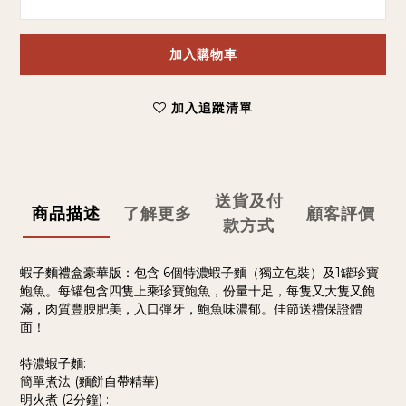
加入購物車
加入追蹤清單
送貨及付
商品描述
了解更多
顧客評價
款方式
蝦子麵禮盒豪華版：包含 6個特濃蝦子麵（獨立包裝）及1罐珍寶
鮑魚。每罐包含四隻上乘珍寶鮑魚，份量十足，每隻又大隻又飽
滿，肉質豐腴肥美，入口彈牙，鮑魚味濃郁。佳節送禮保證體
面！
特濃蝦子麵:
簡單煮法 (麵餅自帶精華)
明火煮 (2分鐘) :