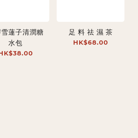
膠雪蓮子清潤糖
足 料 祛 濕 茶
水包
HK$68.00
HK$38.00