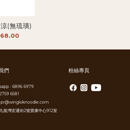
涼(無琉璜)
68.00
我們
粉絲專頁
app : 6896 6979
2759 6581
pr@wingloknoodle.com
: 九龍灣宏通街2號寶康中心912室