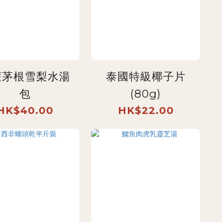
蔗茅根雪梨水湯
泰國特級椰子片
包
(80g)
HK$40.00
HK$22.00