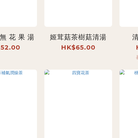
 無 花 果 湯
姬茸菇茶樹菇清湯
52.00
HK$65.00