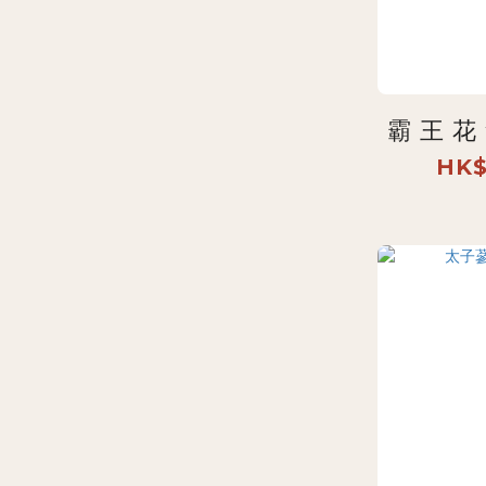
霸 王 花
HK$